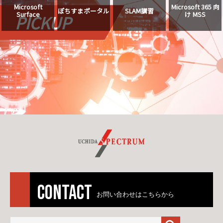
Microsoft
Microsoft 365 向
ぽちすまポータル
SLAM講習
Surface
け MSS
PICKUP
CONTACT
お問い合わせはこちらから